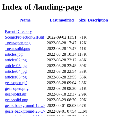
Index of /landing-page
Name
Last modified
Size
Description
Parent Directory
-
ScenicProjectionGIF.gif
2022-09-02 11:51
71K
_gear-open.png
2022-08-28 17:47
12K
_gear-solid.png
2022-08-28 17:47
11K
articles.jpg
2022-08-28 10:34
117K
articles02.jpg
2022-08-28 22:12
48K
articles03.jpg
2022-08-28 22:48
39K
articles04.jpg
2022-08-28 22:54
38K
articles05.jpg
2022-08-28 22:55
38K
gear-open.gif
2022-08-28 09:04
2.8K
gear-open.png
2022-08-29 08:30
21K
gear-solid.gif
2022-07-18 22:37
2.9K
gear-solid.png
2022-08-29 08:30
20K
gears-background-12-..>
2022-09-01 08:03
957K
gears-background-25-..>
2022-09-01 07:54
1.1M